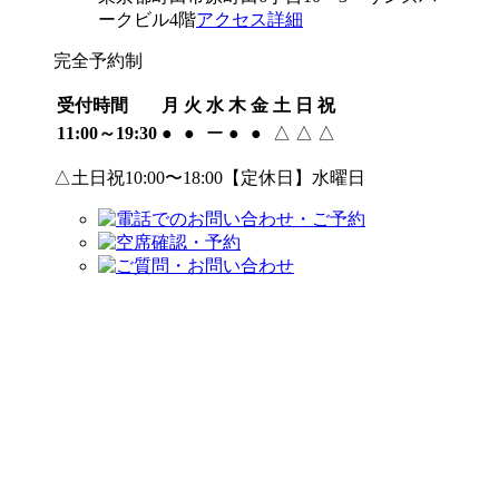
ークビル4階
アクセス詳細
完全予約制
受付時間
月
火
水
木
金
土
日
祝
11:00～19:30
●
●
ー
●
●
△
△
△
△土日祝10:00〜18:00【定休日】水曜日