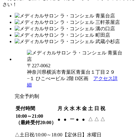
〒227-0062
神奈川県横浜市青葉区青葉台１丁目２９
−１ ひこべービル 2階 D区画
アクセス詳
細
完全予約制
受付時間
月
火
水
木
金
土
日
祝
10:00～21:00
ー
△
△
△
●
●
●
●
（最終受付20:00）
△土日祝/10:00～18:00【定休日】水曜日