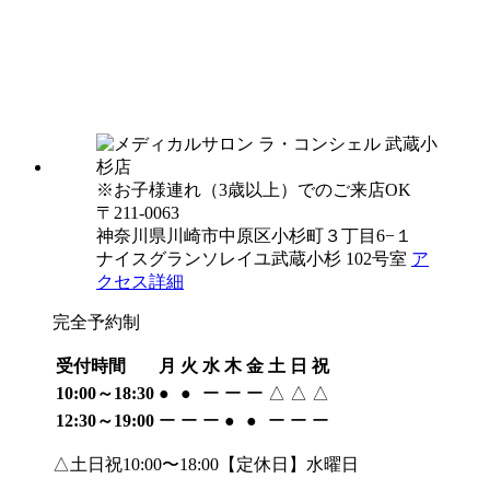
※お子様連れ（3歳以上）でのご来店OK
〒211-0063
神奈川県川崎市中原区小杉町３丁目6−１
ナイスグランソレイユ武蔵小杉 102号室
ア
クセス詳細
完全予約制
受付時間
月
火
水
木
金
土
日
祝
10:00～18:30
●
●
ー
ー
ー
△
△
△
12:30～19:00
ー
ー
ー
●
●
ー
ー
ー
△土日祝10:00〜18:00【定休日】水曜日