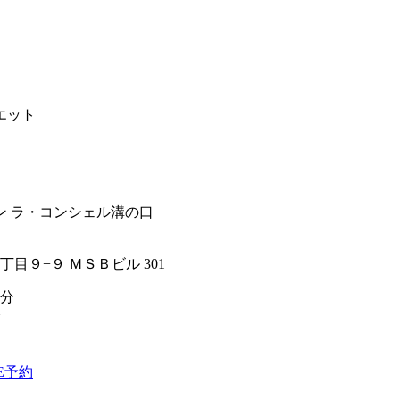
目９−９ ＭＳＢビル 301
分
分