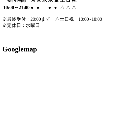
受付時間
月
火
水
木
金
土
日
祝
10:00～21:00
●
●
–
●
●
△
△
△
※最終受付：20:00まで △土日祝：10:00~18:00
※定休日：水曜日
Googlemap