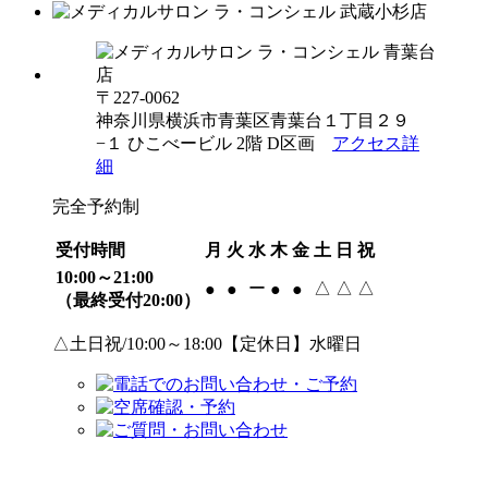
〒227-0062
神奈川県横浜市青葉区青葉台１丁目２９
−１ ひこべービル 2階 D区画
アクセス詳
細
完全予約制
受付時間
月
火
水
木
金
土
日
祝
10:00～21:00
ー
△
△
△
●
●
●
●
（最終受付20:00）
△土日祝/10:00～18:00【定休日】水曜日