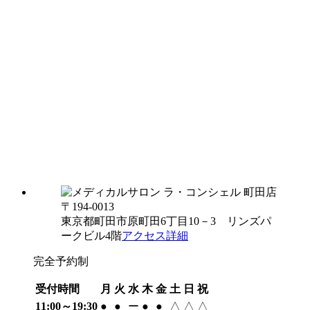
〒194-0013
東京都町田市原町田6丁目10－3 リンズパ
ークビル4階
アクセス詳細
完全予約制
受付時間
月
火
水
木
金
土
日
祝
11:00～19:30
●
●
ー
●
●
△
△
△