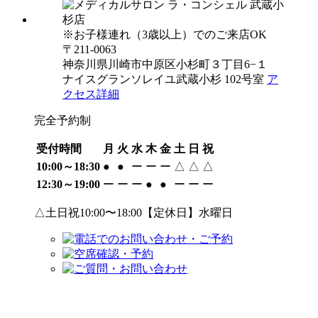
※お子様連れ（3歳以上）でのご来店OK
〒211-0063
神奈川県川崎市中原区小杉町３丁目6−１
ナイスグランソレイユ武蔵小杉 102号室
ア
クセス詳細
完全予約制
受付時間
月
火
水
木
金
土
日
祝
10:00～18:30
●
●
ー
ー
ー
△
△
△
12:30～19:00
ー
ー
ー
●
●
ー
ー
ー
△土日祝10:00〜18:00【定休日】水曜日