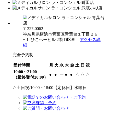
〒227-0062
神奈川県横浜市青葉区青葉台１丁目２９
−１ ひこべービル 2階 D区画
アクセス詳
細
完全予約制
受付時間
月
火
水
木
金
土
日
祝
10:00～21:00
ー
△
△
△
●
●
●
●
（最終受付20:00）
△土日祝/10:00～18:00【定休日】水曜日