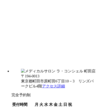
〒194-0013
東京都町田市原町田6丁目10－3 リンズパ
ークビル4階
アクセス詳細
完全予約制
受付時間
月
火
水
木
金
土
日
祝