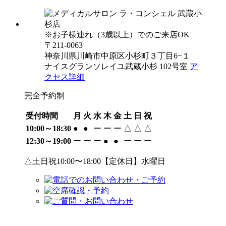
※お子様連れ（3歳以上）でのご来店OK
〒211-0063
神奈川県川崎市中原区小杉町３丁目6−１
ナイスグランソレイユ武蔵小杉 102号室
ア
クセス詳細
完全予約制
受付時間
月
火
水
木
金
土
日
祝
10:00～18:30
●
●
ー
ー
ー
△
△
△
12:30～19:00
ー
ー
ー
●
●
ー
ー
ー
△土日祝10:00〜18:00【定休日】水曜日