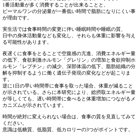
1番活動量が多く消費することが出来ることと、
ビーマルワンの分泌量が一番低い時間で脂肪になりにくい事
が理由です。
実生活では食事時間の変更に伴い睡眠時間や睡眠の質、
日中の身体活動量なども変化し、それらも体重に影響を与え
る可能性があります。
夜遅くに食事をとることで空腹感の亢進、消費エネルギー量
の低下、食欲刺激ホルモン「グレリン」の増加と食欲抑制ホ
ルモン「レプチン」の減少、深部体温の低下、脂肪組織の分
解を抑制するように働く遺伝子発現の変化などが起こりま
す。
逆に1日の早い時間帯に食事を取った場合、体重が減ること
が示されている。さらに本研究により、総摂取エネルギー量
が等しくても、遅い時間帯に食べると体重増加につながるメ
カニズムが示されています。
時間が絶対に変えられない場合は、食事の質を見直してみて
ください。
意識は低糖質、低脂質、低カロリーの3つがポイントです。