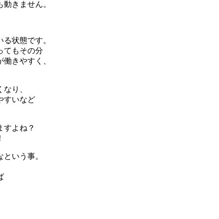
も動きません。
いる状態です。
ってもその分
が働きやすく、
くなり、
やすいなど
ますよね？
！
なという事。
ば