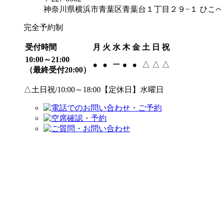
神奈川県横浜市青葉区青葉台１丁目２９−１ ひこべ
完全予約制
受付時間
月
火
水
木
金
土
日
祝
10:00～21:00
ー
△
△
△
●
●
●
●
（最終受付20:00）
△土日祝/10:00～18:00【定休日】水曜日