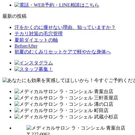
最新の投稿
汗をかくのに痩せない理由、知っていますか？
テカリ対策の毛穴管理
夏前ダイエットの軸
BeforeAfter
初夏のむくみリセットケアで軽やかな身体へ
〒227-0062