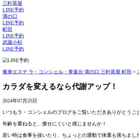
三軒茶屋
LINE予約
溝の口
LINE予約
町田
LINE予約
武蔵小杉
LINE予約
痩身エステ ラ・コンシェル・青葉台 溝の口 三軒茶屋 町田
>
カラダを変えるなら代謝アップ！
2024年07月25日
いつもラ・コンシェルのブログをご覧いただきありがとうご
年齢を重ねると、痩せにくいと感じませんか！
若い時は食事を抜いたり、ちょっとの運動で体重も落ちまし