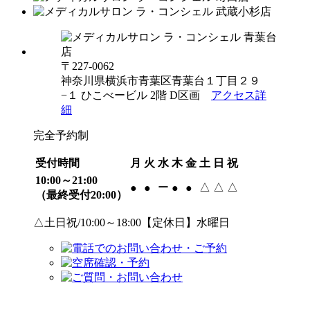
〒227-0062
神奈川県横浜市青葉区青葉台１丁目２９
−１ ひこべービル 2階 D区画
アクセス詳
細
完全予約制
受付時間
月
火
水
木
金
土
日
祝
10:00～21:00
ー
△
△
△
●
●
●
●
（最終受付20:00）
△土日祝/10:00～18:00【定休日】水曜日