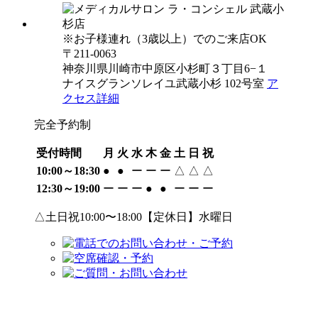
※お子様連れ（3歳以上）でのご来店OK
〒211-0063
神奈川県川崎市中原区小杉町３丁目6−１
ナイスグランソレイユ武蔵小杉 102号室
ア
クセス詳細
完全予約制
受付時間
月
火
水
木
金
土
日
祝
10:00～18:30
●
●
ー
ー
ー
△
△
△
12:30～19:00
ー
ー
ー
●
●
ー
ー
ー
△土日祝10:00〜18:00【定休日】水曜日