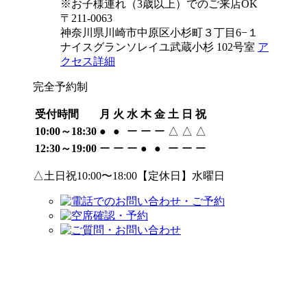
※お子様連れ（3歳以上）でのご来店OK
〒211-0063
神奈川県川崎市中原区小杉町３丁目6−１
ナイスグランソレイユ武蔵小杉 102号室
ア
クセス詳細
完全予約制
受付時間
月
火
水
木
金
土
日
祝
10:00～18:30
●
●
ー
ー
ー
△
△
△
12:30～19:00
ー
ー
ー
●
●
ー
ー
ー
△土日祝10:00〜18:00【定休日】水曜日