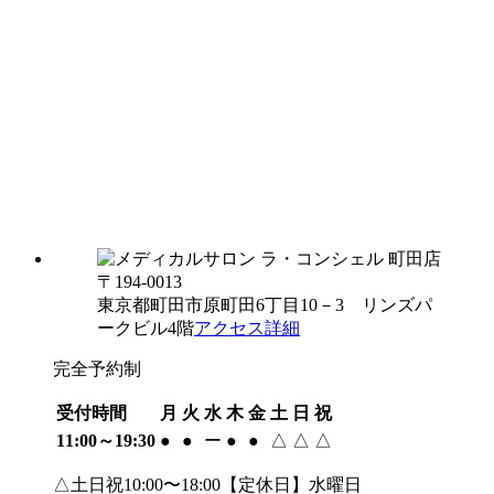
〒194-0013
東京都町田市原町田6丁目10－3 リンズパ
ークビル4階
アクセス詳細
完全予約制
受付時間
月
火
水
木
金
土
日
祝
11:00～19:30
●
●
ー
●
●
△
△
△
△土日祝10:00〜18:00【定休日】水曜日