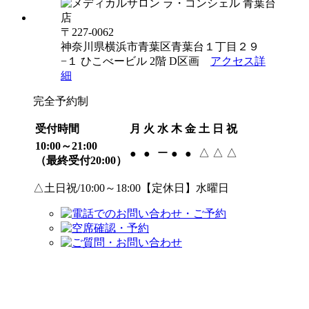
〒227-0062
神奈川県横浜市青葉区青葉台１丁目２９
−１ ひこべービル 2階 D区画
アクセス詳
細
完全予約制
受付時間
月
火
水
木
金
土
日
祝
10:00～21:00
ー
△
△
△
●
●
●
●
（最終受付20:00）
△土日祝/10:00～18:00【定休日】水曜日