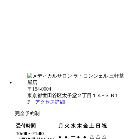
〒154-0004
東京都世田谷区太子堂２丁目１４−３ B１
F
アクセス詳細
完全予約制
受付時間
月
火
水
木
金
土
日
祝
10:00～21:00
ー
△
△
△
●
●
●
●