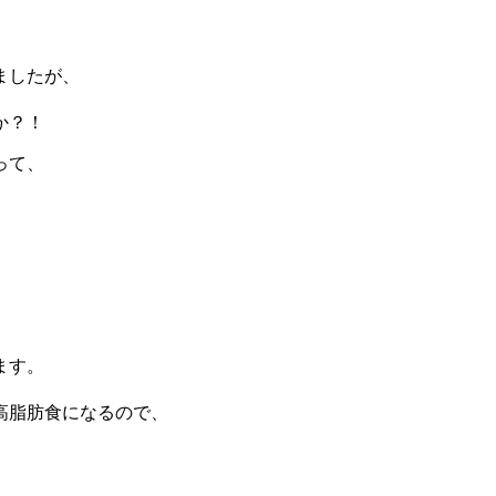
ましたが、
か？！
って、
、
ます。
高脂肪食になるので、