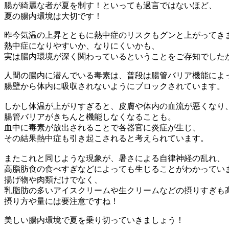
腸が綺麗な者が夏を制す！といっても過言ではないほど、
夏の腸内環境は大切です！
昨今気温の上昇とともに熱中症のリスクもグンと上がってき
熱中症になりやすいか、なりにくいかも、
実は腸内環境が深く関わっているということをご存知でした
人間の腸内に潜んでいる毒素は、普段は腸管バリア機能によ
腸壁から体内に吸収されないようにブロックされています。
しかし体温が上がりすぎると、皮膚や体内の血流が悪くなり
腸管バリアがきちんと機能しなくなることも。
血中に毒素が放出されることで各器官に炎症が生じ、
その結果熱中症も引き起こされると考えられています。
またこれと同じような現象が、暑さによる自律神経の乱れ、
高脂肪食の食べすぎなどによっても生じることがわかってい
揚げ物や肉類だけでなく、
乳脂肪の多いアイスクリームや生クリームなどの摂りすぎも
摂り方や量には要注意ですね！
美しい腸内環境で夏を乗り切っていきましょう！