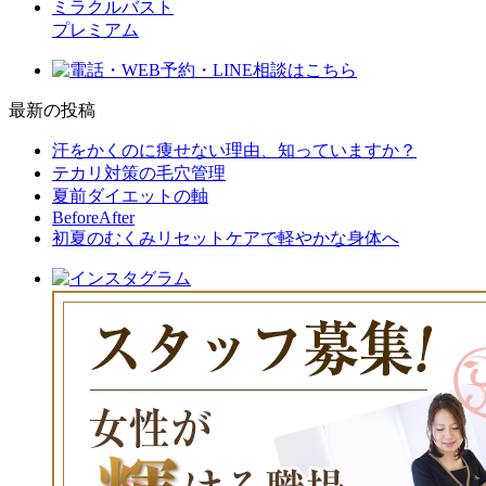
ミラクルバスト
プレミアム
最新の投稿
汗をかくのに痩せない理由、知っていますか？
テカリ対策の毛穴管理
夏前ダイエットの軸
BeforeAfter
初夏のむくみリセットケアで軽やかな身体へ