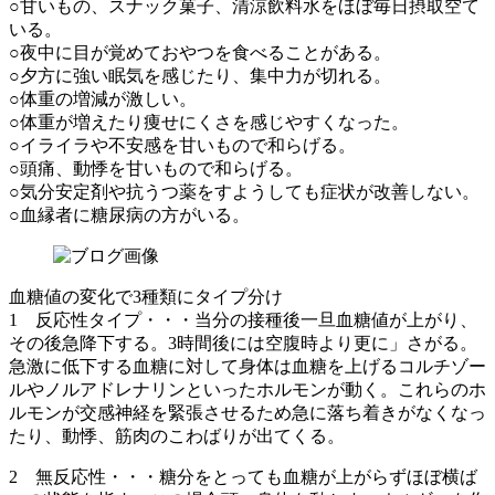
○甘いもの、スナック菓子、清涼飲料水をほぼ毎日摂取空て
いる。
○夜中に目が覚めておやつを食べることがある。
○夕方に強い眠気を感じたり、集中力が切れる。
○体重の増減が激しい。
○体重が増えたり痩せにくさを感じやすくなった。
○イライラや不安感を甘いもので和らげる。
○頭痛、動悸を甘いもので和らげる。
○気分安定剤や抗うつ薬をすようしても症状が改善しない。
○血縁者に糖尿病の方がいる。
血糖値の変化で3種類にタイプ分け
1 反応性タイプ・・・当分の接種後一旦血糖値が上がり、
その後急降下する。3時間後には空腹時より更に」さがる。
急激に低下する血糖に対して身体は血糖を上げるコルチゾー
ルやノルアドレナリンといったホルモンが動く。これらのホ
ルモンが交感神経を緊張させるため急に落ち着きがなくなっ
たり、動悸、筋肉のこわばりが出てくる。
2 無反応性・・・糖分をとっても血糖が上がらずほぼ横ば