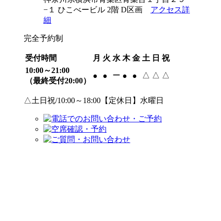
−１ ひこべービル 2階 D区画
アクセス詳
細
完全予約制
受付時間
月
火
水
木
金
土
日
祝
10:00～21:00
ー
△
△
△
●
●
●
●
（最終受付20:00）
△土日祝/10:00～18:00【定休日】水曜日