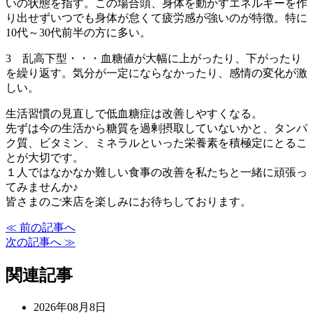
いの状態を指す。この場合頭、身体を動かすエネルギーを作
り出せずいつでも身体が怠くて疲労感が強いのが特徴。特に
10代～30代前半の方に多い。
3 乱高下型・・・血糖値が大幅に上がったり、下がったり
を繰り返す。気分が一定にならなかったり、感情の変化が激
しい。
生活習慣の見直しで低血糖症は改善しやすくなる。
先ずは今の生活から糖質を過剰摂取していないかと、タンパ
ク質、ビタミン、ミネラルといった栄養素を積極定にとるこ
とが大切です。
１人ではなかなか難しい食事の改善を私たちと一緒に頑張っ
てみませんか♪
皆さまのご来店を楽しみにお待ちしております。
≪ 前の記事へ
次の記事へ ≫
関連記事
2026年08月8日