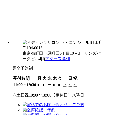
〒194-0013
東京都町田市原町田6丁目10－3 リンズパ
ークビル4階
アクセス詳細
完全予約制
受付時間
月
火
水
木
金
土
日
祝
11:00～19:30
●
●
ー
●
●
△
△
△
△土日祝10:00〜18:00【定休日】水曜日