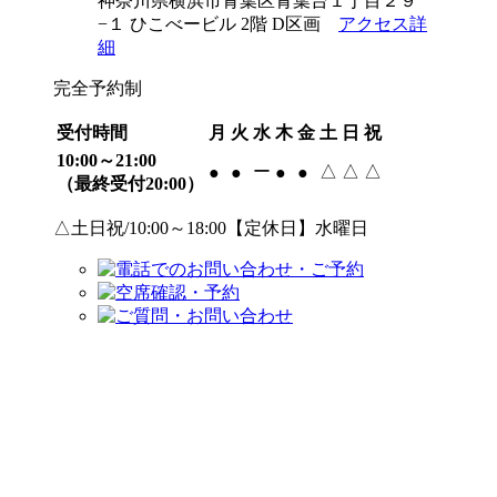
神奈川県横浜市青葉区青葉台１丁目２９
−１ ひこべービル 2階 D区画
アクセス詳
細
完全予約制
受付時間
月
火
水
木
金
土
日
祝
10:00～21:00
ー
△
△
△
●
●
●
●
（最終受付20:00）
△土日祝/10:00～18:00【定休日】水曜日