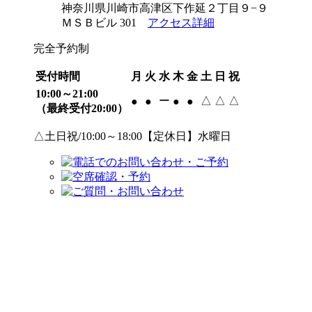
神奈川県川崎市高津区下作延２丁目９−９
ＭＳＢビル 301
アクセス詳細
完全予約制
受付時間
月
火
水
木
金
土
日
祝
10:00～21:00
ー
△
△
△
●
●
●
●
（最終受付20:00）
△土日祝/10:00～18:00【定休日】水曜日