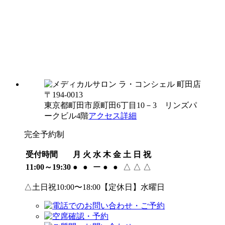
〒194-0013
東京都町田市原町田6丁目10－3 リンズパ
ークビル4階
アクセス詳細
完全予約制
受付時間
月
火
水
木
金
土
日
祝
11:00～19:30
●
●
ー
●
●
△
△
△
△土日祝10:00〜18:00【定休日】水曜日