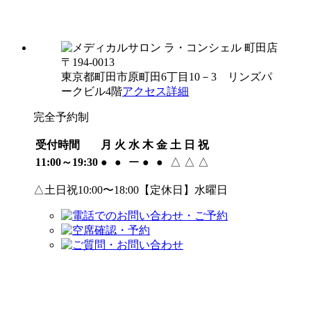
〒194-0013
東京都町田市原町田6丁目10－3 リンズパ
ークビル4階
アクセス詳細
完全予約制
受付時間
月
火
水
木
金
土
日
祝
11:00～19:30
●
●
ー
●
●
△
△
△
△土日祝10:00〜18:00【定休日】水曜日