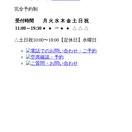
完全予約制
受付時間
月
火
水
木
金
土
日
祝
11:00～19:30
●
●
ー
●
●
△
△
△
△土日祝10:00〜18:00【定休日】水曜日