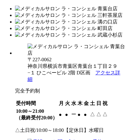
〒227-0062
神奈川県横浜市青葉区青葉台１丁目２９
−１ ひこべービル 2階 D区画
アクセス詳
細
完全予約制
受付時間
月
火
水
木
金
土
日
祝
10:00～21:00
ー
△
△
△
●
●
●
●
（最終受付20:00）
△土日祝/10:00～18:00【定休日】水曜日