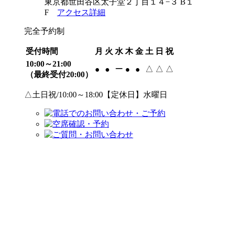
東京都世田谷区太子堂２丁目１４−３ B１
F
アクセス詳細
完全予約制
受付時間
月
火
水
木
金
土
日
祝
10:00～21:00
ー
△
△
△
●
●
●
●
（最終受付20:00）
△土日祝/10:00～18:00【定休日】水曜日