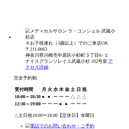
※お子様連れ（3歳以上）でのご来店OK
〒211-0063
神奈川県川崎市中原区小杉町３丁目6−１
ナイスグランソレイユ武蔵小杉 102号室
ア
クセス詳細
完全予約制
受付時間
月
火
水
木
金
土
日
祝
10:00～18:30
●
●
ー
ー
ー
△
△
△
12:30～19:00
ー
ー
ー
●
●
ー
ー
ー
△土日祝10:00〜18:00【定休日】水曜日