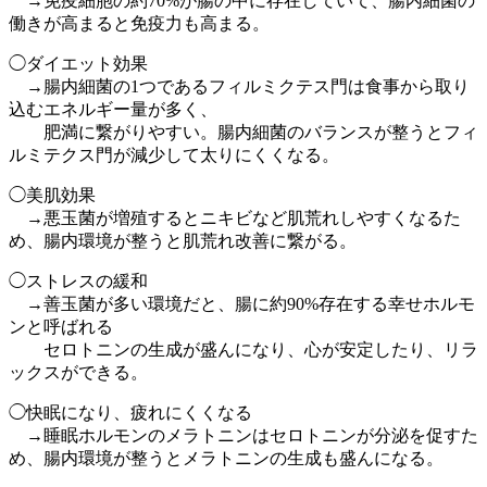
→免疫細胞の約70%が腸の中に存在していて、腸内細菌の
働きが高まると免疫力も高まる。
◯ダイエット効果
→腸内細菌の1つであるフィルミクテス門は食事から取り
込むエネルギー量が多く、
肥満に繋がりやすい。腸内細菌のバランスが整うとフィ
ルミテクス門が減少して太りにくくなる。
◯美肌効果
→悪玉菌が増殖するとニキビなど肌荒れしやすくなるた
め、腸内環境が整うと肌荒れ改善に繋がる。
◯ストレスの緩和
→善玉菌が多い環境だと、腸に約90%存在する幸せホルモ
ンと呼ばれる
セロトニンの生成が盛んになり、心が安定したり、リラ
ックスができる。
◯快眠になり、疲れにくくなる
→睡眠ホルモンのメラトニンはセロトニンが分泌を促すた
め、腸内環境が整うとメラトニンの生成も盛んになる。