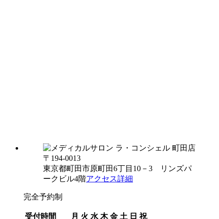
〒194-0013
東京都町田市原町田6丁目10－3 リンズパ
ークビル4階
アクセス詳細
完全予約制
受付時間
月
火
水
木
金
土
日
祝