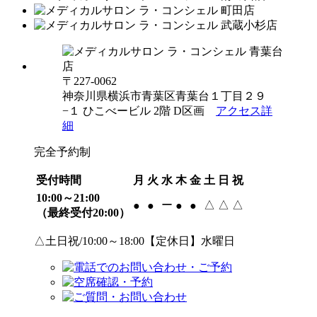
〒227-0062
神奈川県横浜市青葉区青葉台１丁目２９
−１ ひこべービル 2階 D区画
アクセス詳
細
完全予約制
受付時間
月
火
水
木
金
土
日
祝
10:00～21:00
ー
△
△
△
●
●
●
●
（最終受付20:00）
△土日祝/10:00～18:00【定休日】水曜日