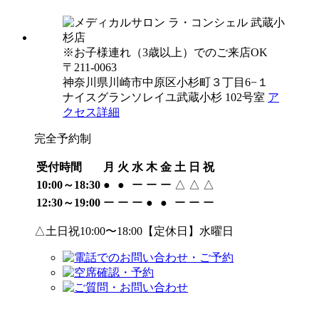
※お子様連れ（3歳以上）でのご来店OK
〒211-0063
神奈川県川崎市中原区小杉町３丁目6−１
ナイスグランソレイユ武蔵小杉 102号室
ア
クセス詳細
完全予約制
受付時間
月
火
水
木
金
土
日
祝
10:00～18:30
●
●
ー
ー
ー
△
△
△
12:30～19:00
ー
ー
ー
●
●
ー
ー
ー
△土日祝10:00〜18:00【定休日】水曜日