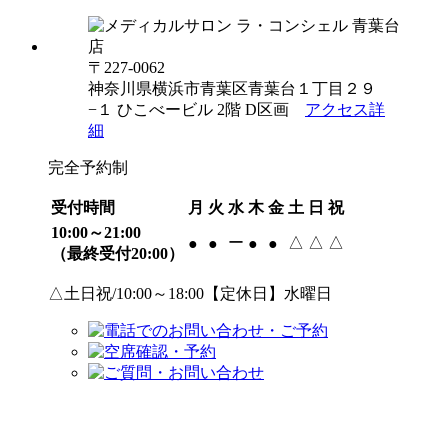
〒227-0062
神奈川県横浜市青葉区青葉台１丁目２９
−１ ひこべービル 2階 D区画
アクセス詳
細
完全予約制
受付時間
月
火
水
木
金
土
日
祝
10:00～21:00
ー
△
△
△
●
●
●
●
（最終受付20:00）
△土日祝/10:00～18:00【定休日】水曜日