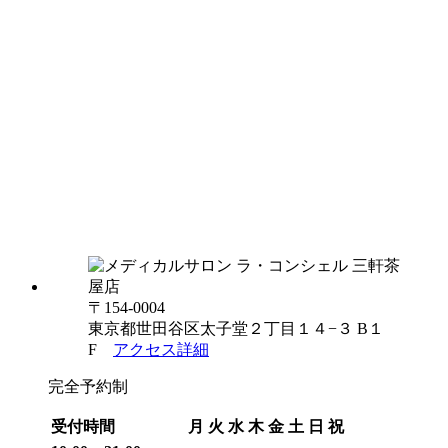
〒154-0004
東京都世田谷区太子堂２丁目１４−３ B１
F
アクセス詳細
完全予約制
受付時間
月
火
水
木
金
土
日
祝