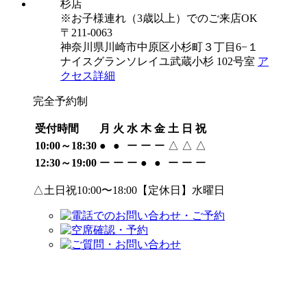
※お子様連れ（3歳以上）でのご来店OK
〒211-0063
神奈川県川崎市中原区小杉町３丁目6−１
ナイスグランソレイユ武蔵小杉 102号室
ア
クセス詳細
完全予約制
受付時間
月
火
水
木
金
土
日
祝
10:00～18:30
●
●
ー
ー
ー
△
△
△
12:30～19:00
ー
ー
ー
●
●
ー
ー
ー
△土日祝10:00〜18:00【定休日】水曜日