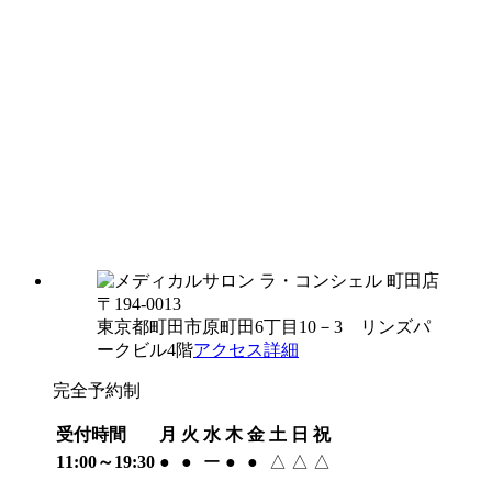
〒194-0013
東京都町田市原町田6丁目10－3 リンズパ
ークビル4階
アクセス詳細
完全予約制
受付時間
月
火
水
木
金
土
日
祝
11:00～19:30
●
●
ー
●
●
△
△
△