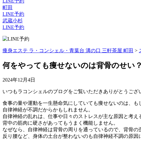
LINE予約
町田
LINE予約
武蔵小杉
LINE予約
痩身エステ ラ・コンシェル・青葉台 溝の口 三軒茶屋 町田
>
何をやっても痩せないのは背骨のせい
2024年12月4日
いつもラコンシェルのブログをご覧いただきありがとうござ
食事の量や運動を一生懸命気にしていても痩せないのは、も
自律神経が不調だからかもしれません。
自律神経の乱れは、仕事や日々のストレスが主な原因と考え
背中の筋肉に硬さがあってもうまく機能しません。
なぜなら、自律神経は背骨の周りを通っているので、背骨の
反り腰など、身体の土台が整わないのも自律神経不調の原因