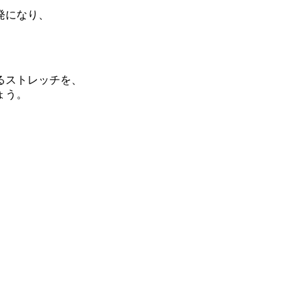
発になり、
るストレッチを、
ょう。