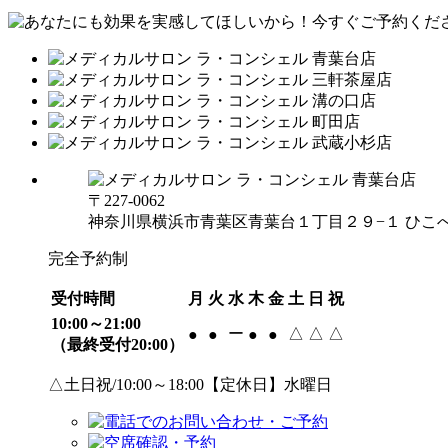
〒227-0062
神奈川県横浜市青葉区青葉台１丁目２９−１ ひこべ
完全予約制
受付時間
月
火
水
木
金
土
日
祝
10:00～21:00
ー
△
△
△
●
●
●
●
（最終受付20:00）
△土日祝/10:00～18:00【定休日】水曜日