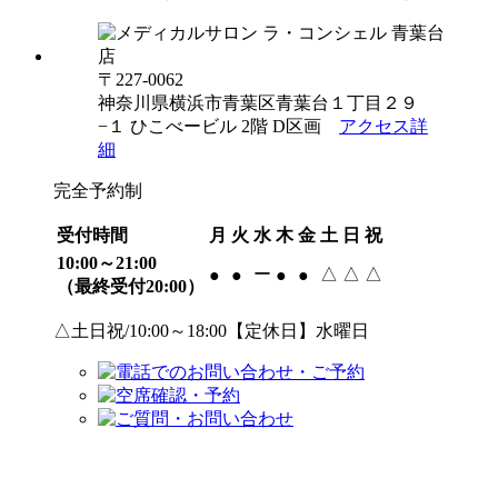
〒227-0062
神奈川県横浜市青葉区青葉台１丁目２９
−１ ひこべービル 2階 D区画
アクセス詳
細
完全予約制
受付時間
月
火
水
木
金
土
日
祝
10:00～21:00
ー
△
△
△
●
●
●
●
（最終受付20:00）
△土日祝/10:00～18:00【定休日】水曜日