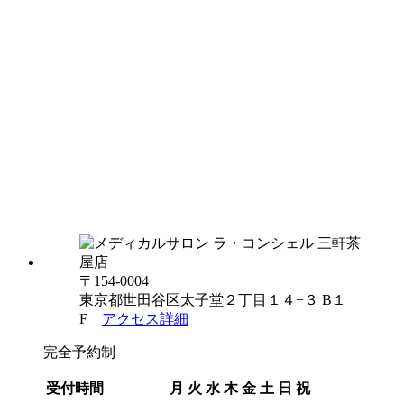
〒154-0004
東京都世田谷区太子堂２丁目１４−３ B１
F
アクセス詳細
完全予約制
受付時間
月
火
水
木
金
土
日
祝