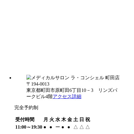
〒194-0013
東京都町田市原町田6丁目10－3 リンズパ
ークビル4階
アクセス詳細
完全予約制
受付時間
月
火
水
木
金
土
日
祝
11:00～19:30
●
●
ー
●
●
△
△
△