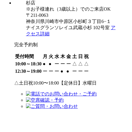
※お子様連れ（3歳以上）でのご来店OK
〒211-0063
神奈川県川崎市中原区小杉町３丁目6−１
ナイスグランソレイユ武蔵小杉 102号室
ア
クセス詳細
完全予約制
受付時間
月
火
水
木
金
土
日
祝
10:00～18:30
●
●
ー
ー
ー
△
△
△
12:30～19:00
ー
ー
ー
●
●
ー
ー
ー
△土日祝10:00〜18:00【定休日】水曜日