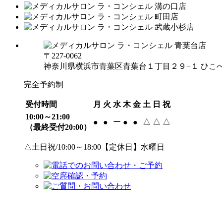
〒227-0062
神奈川県横浜市青葉区青葉台１丁目２９−１ ひこべ
完全予約制
受付時間
月
火
水
木
金
土
日
祝
10:00～21:00
ー
△
△
△
●
●
●
●
（最終受付20:00）
△土日祝/10:00～18:00【定休日】水曜日