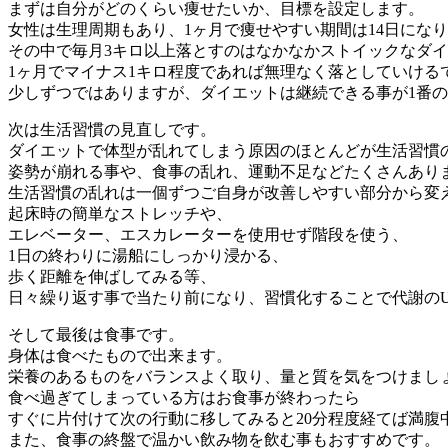
まずは自分がどのくらい痩せたいか、目標を設定します。
女性は生理周期もあり、1ヶ月で痩せやすい期間は14日にな
その中で毎月3キロ以上落とすのはなかなかストイックなダ
1ヶ月でマイナス1キロ程度であれば無理なく落としていける
少しずつではありますが、ダイエットは継続できる事が1番
次は生活習慣の見直しです。
ダイエットで体型が乱れてしまう原因のほとんどが生活習慣
姿勢が崩れる事や、食事の乱れ、運動不足などたくさんあり
生活習慣の乱れは一個ずつご自身が改善しやすい部分から変
起床時の簡単なストレッチや、
エレベーター、エスカレーターを使用せず階段を使う、
1日の終わりに湯船にしっかり浸かる、
歩く距離を伸ばしてみる等、
日々繰り返す事で当たり前になり、習慣化することで代謝のU
そして最後は食事です。
身体は食べたもので出来ます。
栄養のあるものをバランスよく取り、量と質を気をつけまし
食べ過ぎてしまっている方はお食事が終わったら
すぐに片付けて次の行動に移してみると20分程度経てば満腹
また、食事の終盤で温かい飲み物を飲む事もおすすめです。