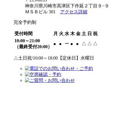
神奈川県川崎市高津区下作延２丁目９−９
ＭＳＢビル 301
アクセス詳細
完全予約制
受付時間
月
火
水
木
金
土
日
祝
10:00～21:00
ー
△
△
△
●
●
●
●
（最終受付20:00）
△土日祝/10:00～18:00【定休日】水曜日