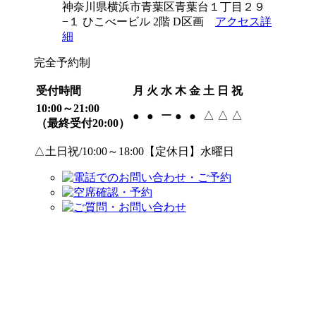
神奈川県横浜市青葉区青葉台１丁目２９
−１ ひこべービル 2階 D区画
アクセス詳
細
完全予約制
受付時間
月
火
水
木
金
土
日
祝
10:00～21:00
ー
△
△
△
●
●
●
●
（最終受付20:00）
△土日祝/10:00～18:00【定休日】水曜日