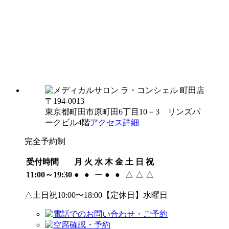
〒194-0013
東京都町田市原町田6丁目10－3 リンズパ
ークビル4階
アクセス詳細
完全予約制
受付時間
月
火
水
木
金
土
日
祝
11:00～19:30
●
●
ー
●
●
△
△
△
△土日祝10:00〜18:00【定休日】水曜日