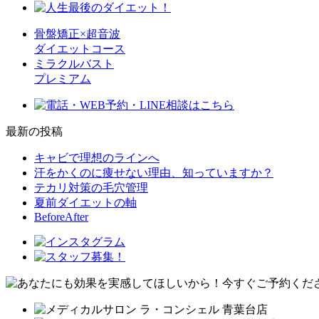
骨盤矯正×超音波
ダイエットコース
ミラクルバスト
プレミアム
最新の投稿
キャビで理想のラインへ
汗をかくのに痩せない理由、知っていますか？
テカリ対策の毛穴管理
夏前ダイエットの軸
BeforeAfter