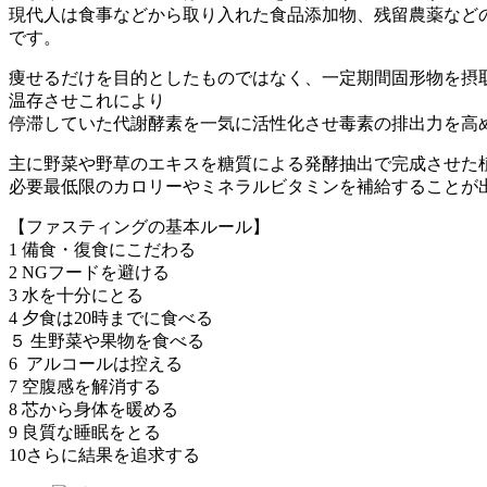
現代人は食事などから取り入れた食品添加物、残留農薬など
です。
痩せるだけを目的としたものではなく、一定期間固形物を摂
温存させこれにより
停滞していた代謝酵素を一気に活性化させ毒素の排出力を高
主に野菜や野草のエキスを糖質による発酵抽出で完成させた
必要最低限のカロリーやミネラルビタミンを補給することが
【ファスティングの基本ルール】
1 備食・復食にこだわる
2 NGフードを避ける
3 水を十分にとる
4 夕食は20時までに食べる
５ 生野菜や果物を食べる
6 アルコールは控える
7 空腹感を解消する
8 芯から身体を暖める
9 良質な睡眠をとる
10さらに結果を追求する