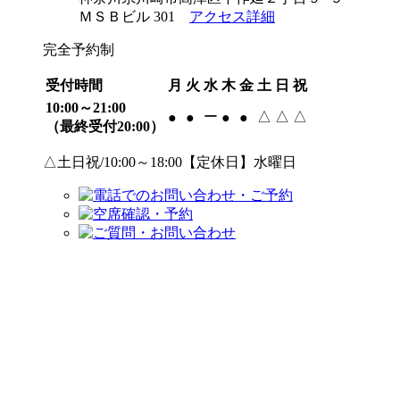
ＭＳＢビル 301
アクセス詳細
完全予約制
受付時間
月
火
水
木
金
土
日
祝
10:00～21:00
ー
△
△
△
●
●
●
●
（最終受付20:00）
△土日祝/10:00～18:00【定休日】水曜日