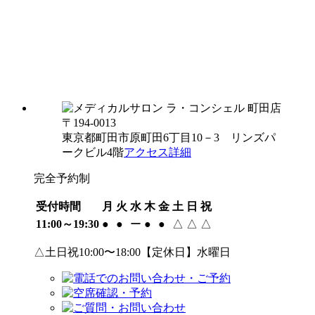
〒194-0013
東京都町田市原町田6丁目10－3 リンズパ
ークビル4階
アクセス詳細
完全予約制
受付時間
月
火
水
木
金
土
日
祝
11:00～19:30
●
●
ー
●
●
△
△
△
△土日祝10:00〜18:00【定休日】水曜日