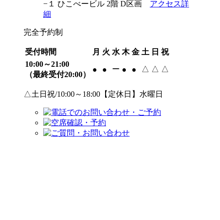
−１ ひこべービル 2階 D区画
アクセス詳
細
完全予約制
受付時間
月
火
水
木
金
土
日
祝
10:00～21:00
ー
△
△
△
●
●
●
●
（最終受付20:00）
△土日祝/10:00～18:00【定休日】水曜日