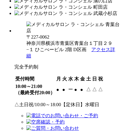
〒227-0062
神奈川県横浜市青葉区青葉台１丁目２９
−１ ひこべービル 2階 D区画
アクセス詳
細
完全予約制
受付時間
月
火
水
木
金
土
日
祝
10:00～21:00
ー
△
△
△
●
●
●
●
（最終受付20:00）
△土日祝/10:00～18:00【定休日】水曜日