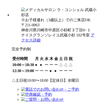
※お子様連れ（3歳以上）でのご来店OK
〒211-0063
神奈川県川崎市中原区小杉町３丁目6−１
ナイスグランソレイユ武蔵小杉 102号室
ア
クセス詳細
完全予約制
受付時間
月
火
水
木
金
土
日
祝
10:00～18:30
●
●
ー
ー
ー
△
△
△
12:30～19:00
ー
ー
ー
●
●
ー
ー
ー
△土日祝10:00〜18:00【定休日】水曜日