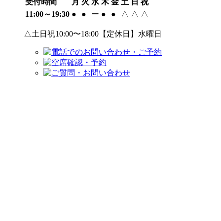
受付時間
月
火
水
木
金
土
日
祝
11:00～19:30
●
●
ー
●
●
△
△
△
△土日祝10:00〜18:00【定休日】水曜日