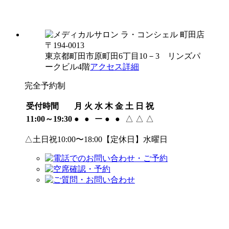
〒194-0013
東京都町田市原町田6丁目10－3 リンズパ
ークビル4階
アクセス詳細
完全予約制
受付時間
月
火
水
木
金
土
日
祝
11:00～19:30
●
●
ー
●
●
△
△
△
△土日祝10:00〜18:00【定休日】水曜日