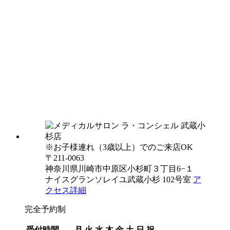
※お子様連れ（3歳以上）でのご来店OK
〒211-0063
神奈川県川崎市中原区小杉町３丁目6−１
ナイスグランソレイユ武蔵小杉 102号室
ア
クセス詳細
完全予約制
受付時間
月
火
水
木
金
土
日
祝