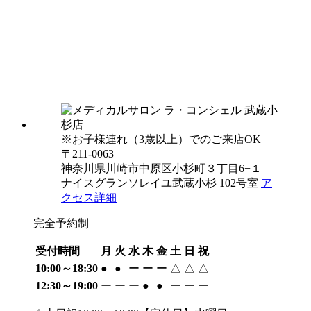
※お子様連れ（3歳以上）でのご来店OK
〒211-0063
神奈川県川崎市中原区小杉町３丁目6−１
ナイスグランソレイユ武蔵小杉 102号室
ア
クセス詳細
完全予約制
受付時間
月
火
水
木
金
土
日
祝
10:00～18:30
●
●
ー
ー
ー
△
△
△
12:30～19:00
ー
ー
ー
●
●
ー
ー
ー