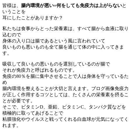
皆様は、
腸内環境が悪い=何をしても免疫力は上がらない
と
いうことを
耳にしたことがありますか？
私たちは食事からとった栄養素は、すべて腸から血液に取り
込むので
身体の入り口は腸であるという風に言われていて
良いものも悪いものも全て腸を通じて体の中に入ってきま
す。
吸収して良いもの悪いものを選別しているのが腸で
それが免疫力と呼ばれるものです。
免疫の80％を腸に集中させることで人は身体を守っているた
め
腸内環境を整えることが大切と言えます。ブログ画像免疫力
が正しく作用するコツとしては、たくさんの栄養素を摂るこ
とが必要です。
そこで、ビタミンD、亜鉛、ビタミンC、タンパク質などを
積極的に取ってあげることで
粘膜強化やウイルスと戦ってくれる白血球が元気になってく
れます。