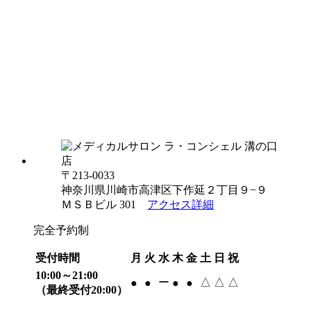
〒213-0033
神奈川県川崎市高津区下作延２丁目９−９
ＭＳＢビル 301
アクセス詳細
完全予約制
受付時間
月
火
水
木
金
土
日
祝
10:00～21:00
ー
△
△
△
●
●
●
●
（最終受付20:00）