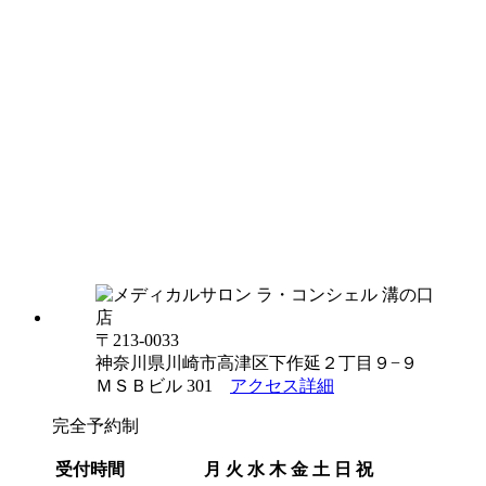
〒213-0033
神奈川県川崎市高津区下作延２丁目９−９
ＭＳＢビル 301
アクセス詳細
完全予約制
受付時間
月
火
水
木
金
土
日
祝