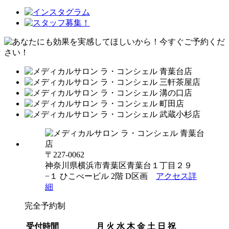
〒227-0062
神奈川県横浜市青葉区青葉台１丁目２９
−１ ひこべービル 2階 D区画
アクセス詳
細
完全予約制
受付時間
月
火
水
木
金
土
日
祝