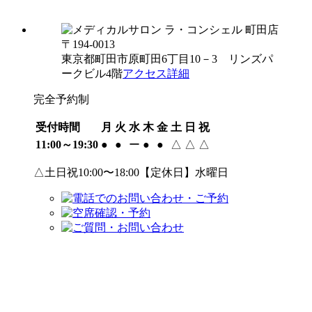
〒194-0013
東京都町田市原町田6丁目10－3 リンズパ
ークビル4階
アクセス詳細
完全予約制
受付時間
月
火
水
木
金
土
日
祝
11:00～19:30
●
●
ー
●
●
△
△
△
△土日祝10:00〜18:00【定休日】水曜日