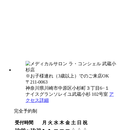
※お子様連れ（3歳以上）でのご来店OK
〒211-0063
神奈川県川崎市中原区小杉町３丁目6−１
ナイスグランソレイユ武蔵小杉 102号室
ア
クセス詳細
完全予約制
受付時間
月
火
水
木
金
土
日
祝
10:00～18:30
●
●
ー
ー
ー
△
△
△