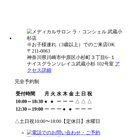
※お子様連れ（3歳以上）でのご来店OK
〒211-0063
神奈川県川崎市中原区小杉町３丁目6−１
ナイスグランソレイユ武蔵小杉 102号室
ア
クセス詳細
完全予約制
受付時間
月
火
水
木
金
土
日
祝
10:00～18:30
●
●
ー
ー
ー
△
△
△
12:30～19:00
ー
ー
ー
●
●
ー
ー
ー
△土日祝10:00〜18:00【定休日】水曜日