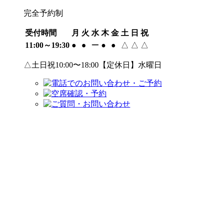
完全予約制
受付時間
月
火
水
木
金
土
日
祝
11:00～19:30
●
●
ー
●
●
△
△
△
△土日祝10:00〜18:00【定休日】水曜日