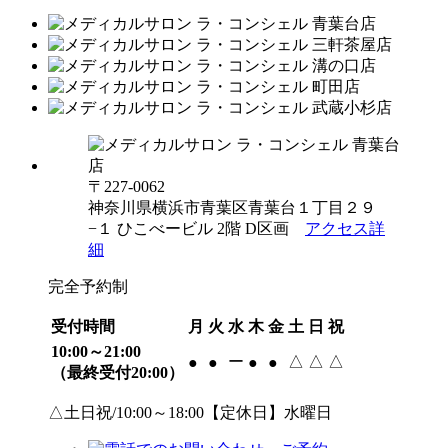
〒227-0062
神奈川県横浜市青葉区青葉台１丁目２９
−１ ひこべービル 2階 D区画
アクセス詳
細
完全予約制
受付時間
月
火
水
木
金
土
日
祝
10:00～21:00
ー
△
△
△
●
●
●
●
（最終受付20:00）
△土日祝/10:00～18:00【定休日】水曜日