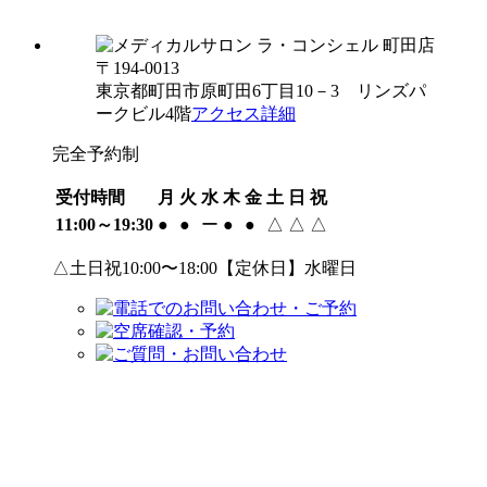
〒194-0013
東京都町田市原町田6丁目10－3 リンズパ
ークビル4階
アクセス詳細
完全予約制
受付時間
月
火
水
木
金
土
日
祝
11:00～19:30
●
●
ー
●
●
△
△
△
△土日祝10:00〜18:00【定休日】水曜日