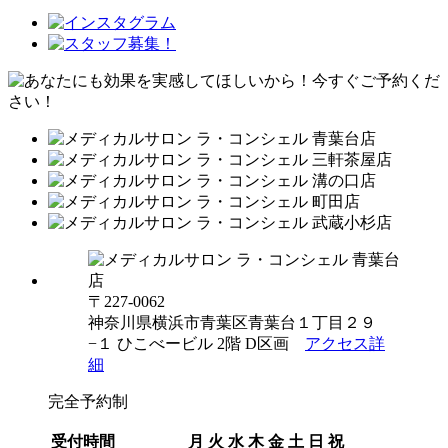
〒227-0062
神奈川県横浜市青葉区青葉台１丁目２９
−１ ひこべービル 2階 D区画
アクセス詳
細
完全予約制
受付時間
月
火
水
木
金
土
日
祝