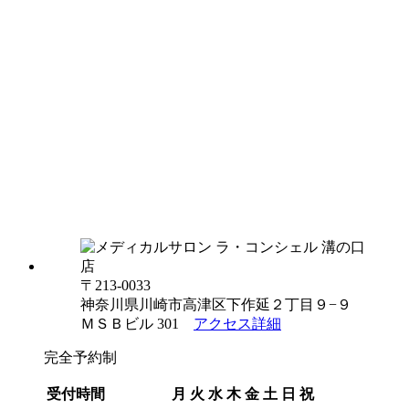
〒213-0033
神奈川県川崎市高津区下作延２丁目９−９
ＭＳＢビル 301
アクセス詳細
完全予約制
受付時間
月
火
水
木
金
土
日
祝