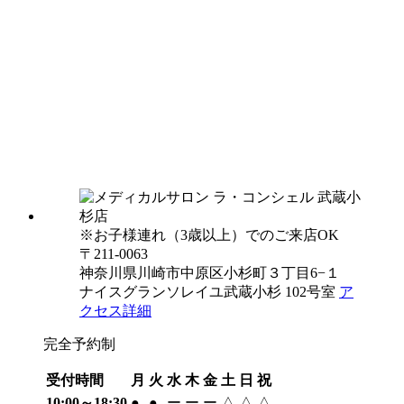
※お子様連れ（3歳以上）でのご来店OK
〒211-0063
神奈川県川崎市中原区小杉町３丁目6−１
ナイスグランソレイユ武蔵小杉 102号室
ア
クセス詳細
完全予約制
受付時間
月
火
水
木
金
土
日
祝
10:00～18:30
●
●
ー
ー
ー
△
△
△