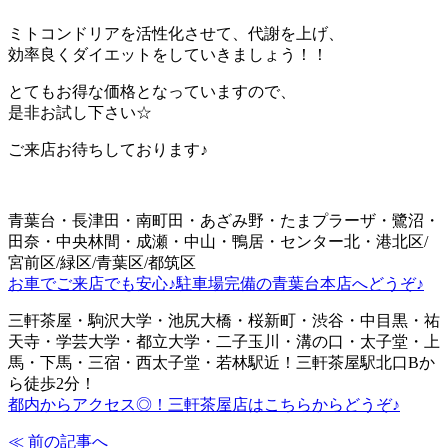
ミトコンドリアを活性化させて、代謝を上げ、
効率良くダイエットをしていきましょう！！
とてもお得な価格となっていますので、
是非お試し下さい☆
ご来店お待ちしております♪
青葉台・長津田・南町田・あざみ野・たまプラーザ・鷺沼・
田奈・中央林間・成瀬・中山・鴨居・センター北・港北区/
宮前区/緑区/青葉区/都筑区
お車でご来店でも安心♪駐車場完備の青葉台本店へどうぞ♪
三軒茶屋・駒沢大学・池尻大橋・桜新町・渋谷・中目黒・祐
天寺・学芸大学・都立大学・二子玉川・溝の口・太子堂・上
馬・下馬・三宿・西太子堂・若林駅近！三軒茶屋駅北口Bか
ら徒歩2分！
都内からアクセス◎！三軒茶屋店はこちらからどうぞ♪
≪ 前の記事へ