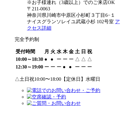
※お子様連れ（3歳以上）でのご来店OK
〒211-0063
神奈川県川崎市中原区小杉町３丁目6−１
ナイスグランソレイユ武蔵小杉 102号室
ア
クセス詳細
完全予約制
受付時間
月
火
水
木
金
土
日
祝
10:00～18:30
●
●
ー
ー
ー
△
△
△
12:30～19:00
ー
ー
ー
●
●
ー
ー
ー
△土日祝10:00〜18:00【定休日】水曜日