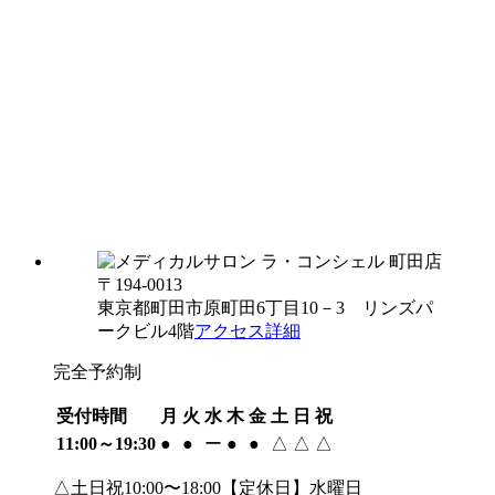
〒194-0013
東京都町田市原町田6丁目10－3 リンズパ
ークビル4階
アクセス詳細
完全予約制
受付時間
月
火
水
木
金
土
日
祝
11:00～19:30
●
●
ー
●
●
△
△
△
△土日祝10:00〜18:00【定休日】水曜日