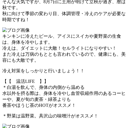
そんな天気ですが、8月7日に土用が明けて立秋が過ぎ、暦は
秋です。
秋に向けて季節の変わり目、体調管理・冷えのケアが必要な
時期ですね！
キンキンに冷えたビール、アイスにスイカや夏野菜の生食
は、身体を冷やします。
冷えは、ダイエットに大敵！セルライトになりやすい！
また冷えは万病のもととも言われているので、健康にも、美
容にも大敵です。
冷え対策をしっかりと行いましょう！！
【【 温活LIFE 】】
＊白湯を飲んで、身体の内側から温める
水以外を摂る際は、身体を冷やし血管収縮作用のあるコーヒ
ーや、夏が旬の麦茶・緑茶よりも
番茶やほうじ茶のHOTがオススメ！
＊野菜は温野菜。具沢山の味噌汁がオススメ！