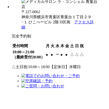
〒227-0062
神奈川県横浜市青葉区青葉台１丁目２９
−１ ひこべービル 2階 D区画
アクセス詳
細
完全予約制
受付時間
月
火
水
木
金
土
日
祝
10:00～21:00
ー
△
△
△
●
●
●
●
（最終受付20:00）
△土日祝/10:00～18:00【定休日】水曜日