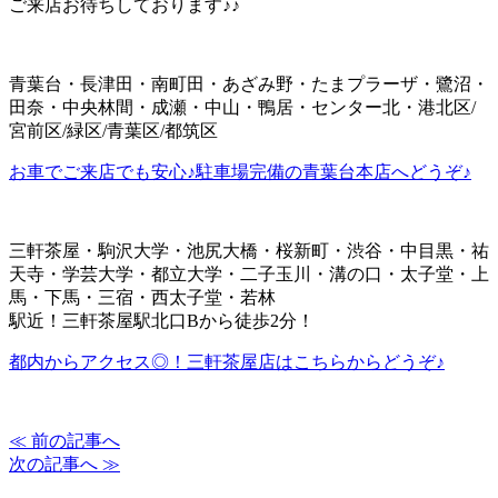
ご来店お待ちしております♪♪
青葉台・長津田・南町田・あざみ野・たまプラーザ・鷺沼・
田奈・中央林間・成瀬・中山・鴨居・センター北・港北区/
宮前区/緑区/青葉区/都筑区
お車でご来店でも安心♪駐車場完備の青葉台本店へどうぞ♪
三軒茶屋・駒沢大学・池尻大橋・桜新町・渋谷・中目黒・祐
天寺・学芸大学・都立大学・二子玉川・溝の口・太子堂・上
馬・下馬・三宿・西太子堂・若林
駅近！三軒茶屋駅北口Bから徒歩2分！
都内からアクセス◎！三軒茶屋店はこちらからどうぞ♪
≪ 前の記事へ
次の記事へ ≫