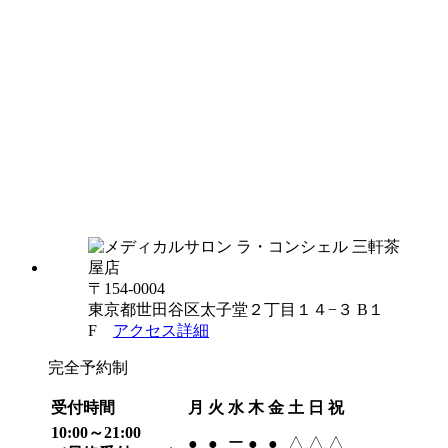
〒154-0004
東京都世田谷区太子堂２丁目１４−３ B１
F
アクセス詳細
完全予約制
受付時間
月
火
水
木
金
土
日
祝
10:00～21:00
ー
△
△
△
●
●
●
●