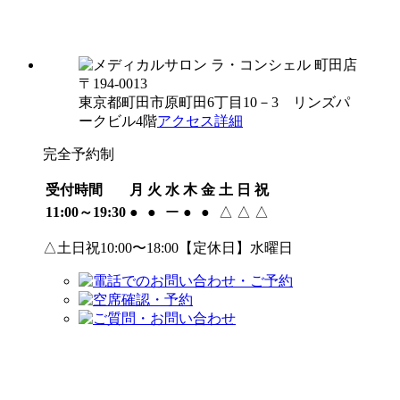
〒194-0013
東京都町田市原町田6丁目10－3 リンズパ
ークビル4階
アクセス詳細
完全予約制
受付時間
月
火
水
木
金
土
日
祝
11:00～19:30
●
●
ー
●
●
△
△
△
△土日祝10:00〜18:00【定休日】水曜日