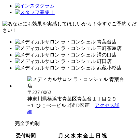
〒227-0062
神奈川県横浜市青葉区青葉台１丁目２９
−１ ひこべービル 2階 D区画
アクセス詳
細
完全予約制
受付時間
月
火
水
木
金
土
日
祝