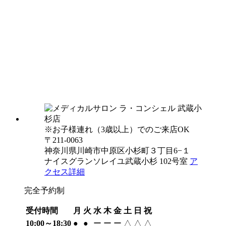
※お子様連れ（3歳以上）でのご来店OK
〒211-0063
神奈川県川崎市中原区小杉町３丁目6−１
ナイスグランソレイユ武蔵小杉 102号室
ア
クセス詳細
完全予約制
受付時間
月
火
水
木
金
土
日
祝
10:00～18:30
●
●
ー
ー
ー
△
△
△