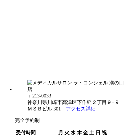
〒213-0033
神奈川県川崎市高津区下作延２丁目９−９
ＭＳＢビル 301
アクセス詳細
完全予約制
受付時間
月
火
水
木
金
土
日
祝