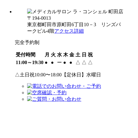
〒194-0013
東京都町田市原町田6丁目10－3 リンズパ
ークビル4階
アクセス詳細
完全予約制
受付時間
月
火
水
木
金
土
日
祝
11:00～19:30
●
●
ー
●
●
△
△
△
△土日祝10:00〜18:00【定休日】水曜日