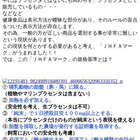
中にはプラセンタではないにも関わらず、プラセンタとして
販売しているもの・・・
などなど
健康食品は表示方法が曖昧な部分があり、そのルールの盲点
をついた表示方法が存在します。
その為、一般の方が正しい商品を選別する事が非常に難しい
という現状があります。
この現状を何とかする必要があると考え、「ＪＨＦＡマー
ク」がうまれました！！
では、この「ＪＨＦＡマーク」の規格基準とは？
①
哺乳動物の胎盤（豚・馬）に限る。
（植物やマリンプラセンタは含まない）
②
加熱を必ず加える。
（安全性を考え、生プラセンタは不可）
③
「純末」で１日摂取目安１００mg以上とする。
（
本当にプラセンタだけのものが純末という表現を使える）
④
胎盤を採取した農場が発行する証明書を取得する。
（
飼育においての安全性も考慮）
⑤
必須アミノ酸が検出され、必須アミノ酸９種類の合計が