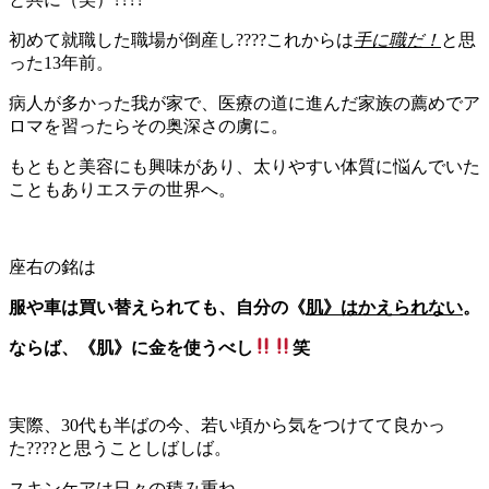
初めて就職した職場が倒産し????これからは
手に職だ！
と思
った13年前。
病人が多かった我が家で、医療の道に進んだ家族の薦めでア
ロマを習ったらその奥深さの虜に。
もともと美容にも興味があり、太りやすい体質に悩んでいた
こともありエステの世界へ。
座右の銘は
服や車は買い替えられても、自分の《
肌》はかえられない
。
ならば、《肌》に金を使うべし
笑
実際、30代も半ばの今、若い頃から気をつけてて良かっ
た????と思うことしばしば。
スキンケアは日々の積み重ね。