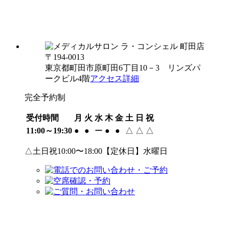
〒194-0013
東京都町田市原町田6丁目10－3 リンズパ
ークビル4階
アクセス詳細
完全予約制
受付時間
月
火
水
木
金
土
日
祝
11:00～19:30
●
●
ー
●
●
△
△
△
△土日祝10:00〜18:00【定休日】水曜日