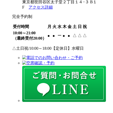
東京都世田谷区太子堂２丁目１４−３ B１
F
アクセス詳細
完全予約制
受付時間
月
火
水
木
金
土
日
祝
10:00～21:00
ー
△
△
△
●
●
●
●
（最終受付20:00）
△土日祝/10:00～18:00【定休日】水曜日