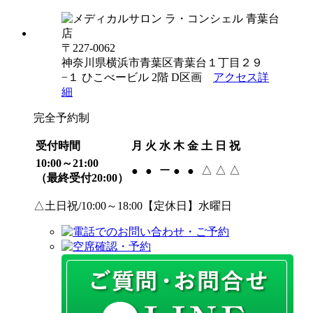
〒227-0062
神奈川県横浜市青葉区青葉台１丁目２９
−１ ひこべービル 2階 D区画
アクセス詳
細
完全予約制
受付時間
月
火
水
木
金
土
日
祝
10:00～21:00
ー
△
△
△
●
●
●
●
（最終受付20:00）
△土日祝/10:00～18:00【定休日】水曜日