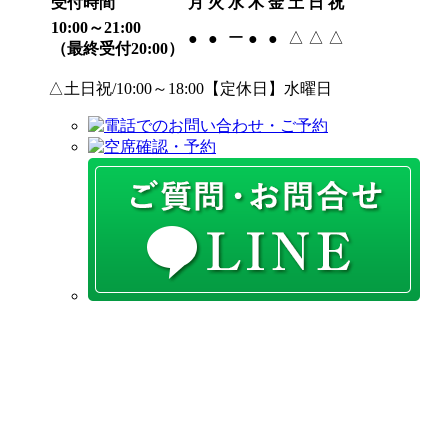
受付時間
月
火
水
木
金
土
日
祝
10:00～21:00
ー
△
△
△
●
●
●
●
（最終受付20:00）
△土日祝/10:00～18:00【定休日】水曜日