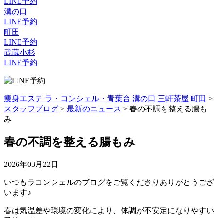
LINE予約
溝の口
LINE予約
町田
LINE予約
武蔵小杉
LINE予約
痩身エステ ラ・コンシェル・青葉台 溝の口 三軒茶屋 町田
>
スタッフブログ
>
最新のニュース
>
春の不調を整える腸も
み
春の不調を整える腸もみ
2026年03月22日
いつもラコンシェルのブログをご覧くださりありがとうござ
います♪
春は気温差や環境の変化により、体調が不安定になりやすい