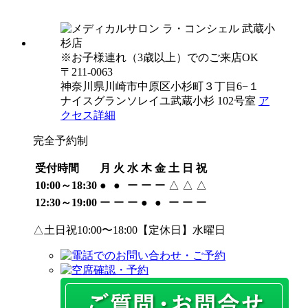
※お子様連れ（3歳以上）でのご来店OK
〒211-0063
神奈川県川崎市中原区小杉町３丁目6−１
ナイスグランソレイユ武蔵小杉 102号室
ア
クセス詳細
完全予約制
受付時間
月
火
水
木
金
土
日
祝
10:00～18:30
●
●
ー
ー
ー
△
△
△
12:30～19:00
ー
ー
ー
●
●
ー
ー
ー
△土日祝10:00〜18:00【定休日】水曜日