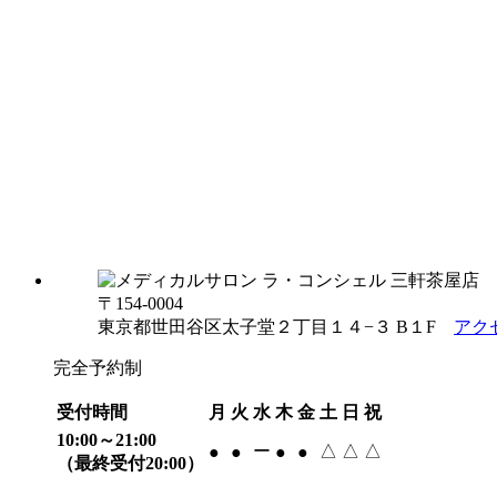
〒154-0004
東京都世田谷区太子堂２丁目１４−３ B１F
アク
完全予約制
受付時間
月
火
水
木
金
土
日
祝
10:00～21:00
ー
△
△
△
●
●
●
●
（最終受付20:00）