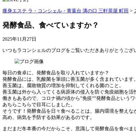
痩身エステ ラ・コンシェル・青葉台 溝の口 三軒茶屋 町田
>
発酵食品、食べていますか？
2025年11月27日
いつもラコンシェルのブログをご覧いただきありがとうござ
毎日の食卓に、発酵食品を取り入れていますか？
発酵食品には、乳酸菌を筆頭に善玉菌が多く含まれています
善玉菌は、腐敗物質の増加を抑制してくれる菌のこと。
善玉菌は外から入ってくる病原体の侵入を防ぐ免疫細胞を活
働きもあるので、コロナ禍の頃から”免疫””発酵食品というワ
あちらこちらで目耳にしました。
そうです！発酵食品を日々食べることは、腸内環境を整えな
高め、病気を予防する効果があるのです。
まだまだ冬本番の今だからこそ、意識して発酵食品を食べま