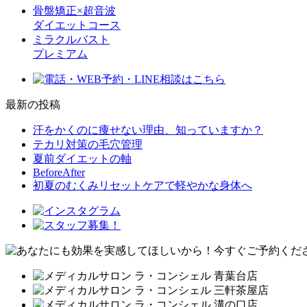
骨盤矯正×超音波
ダイエットコース
ミラクルバスト
プレミアム
最新の投稿
汗をかくのに痩せない理由、知っていますか？
テカリ対策の毛穴管理
夏前ダイエットの軸
BeforeAfter
初夏のむくみリセットケアで軽やかな身体へ