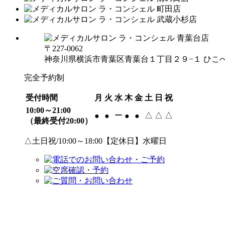
〒227-0062
神奈川県横浜市青葉区青葉台１丁目２９−１ ひこべ
完全予約制
受付時間
月
火
水
木
金
土
日
祝
10:00～21:00
ー
△
△
△
●
●
●
●
（最終受付20:00）
△土日祝/10:00～18:00【定休日】水曜日