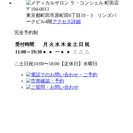
〒194-0013
東京都町田市原町田6丁目10－3 リンズパ
ークビル4階
アクセス詳細
完全予約制
受付時間
月
火
水
木
金
土
日
祝
11:00～19:30
●
●
ー
●
●
△
△
△
△土日祝10:00〜18:00【定休日】水曜日