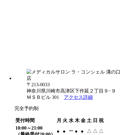
〒213-0033
神奈川県川崎市高津区下作延２丁目９−９
ＭＳＢビル 301
アクセス詳細
完全予約制
受付時間
月
火
水
木
金
土
日
祝
10:00～21:00
ー
△
△
△
●
●
●
●
（最終受付20:00）