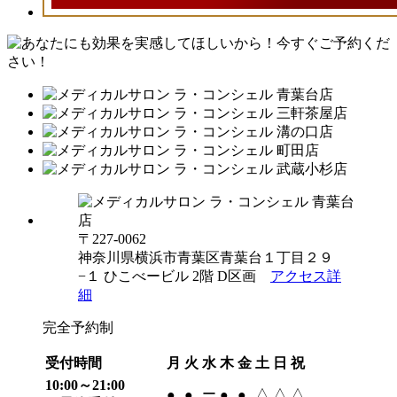
〒227-0062
神奈川県横浜市青葉区青葉台１丁目２９
−１ ひこべービル 2階 D区画
アクセス詳
細
完全予約制
受付時間
月
火
水
木
金
土
日
祝
10:00～21:00
ー
△
△
△
●
●
●
●