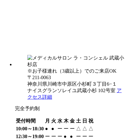
※お子様連れ（3歳以上）でのご来店OK
〒211-0063
神奈川県川崎市中原区小杉町３丁目6−１
ナイスグランソレイユ武蔵小杉 102号室
ア
クセス詳細
完全予約制
受付時間
月
火
水
木
金
土
日
祝
10:00～18:30
●
●
ー
ー
ー
△
△
△
12:30～19:00
ー
ー
ー
●
●
ー
ー
ー