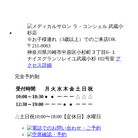
※お子様連れ（3歳以上）でのご来店OK
〒211-0063
神奈川県川崎市中原区小杉町３丁目6−１
ナイスグランソレイユ武蔵小杉 102号室
ア
クセス詳細
完全予約制
受付時間
月
火
水
木
金
土
日
祝
10:00～18:30
●
●
ー
ー
ー
△
△
△
12:30～19:00
ー
ー
ー
●
●
ー
ー
ー
△土日祝10:00〜18:00【定休日】水曜日