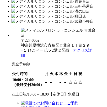
〒227-0062
神奈川県横浜市青葉区青葉台１丁目２９
−１ ひこべービル 2階 D区画
アクセス詳
細
完全予約制
受付時間
月
火
水
木
金
土
日
祝
10:00～21:00
ー
△
△
△
●
●
●
●
（最終受付20:00）
△土日祝/10:00～18:00【定休日】水曜日