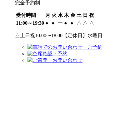
完全予約制
受付時間
月
火
水
木
金
土
日
祝
11:00～19:30
●
●
ー
●
●
△
△
△
△土日祝10:00〜18:00【定休日】水曜日