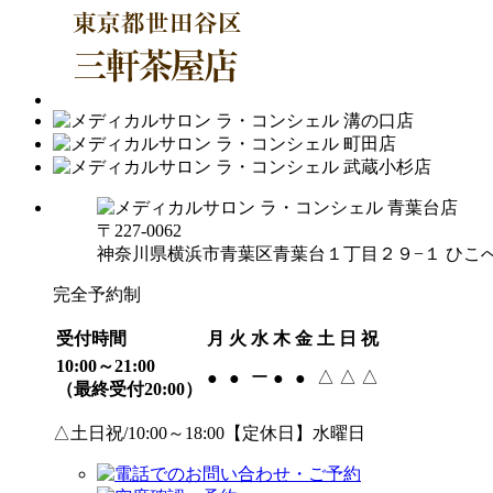
〒227-0062
神奈川県横浜市青葉区青葉台１丁目２９−１ ひこべ
完全予約制
受付時間
月
火
水
木
金
土
日
祝
10:00～21:00
ー
△
△
△
●
●
●
●
（最終受付20:00）
△土日祝/10:00～18:00【定休日】水曜日