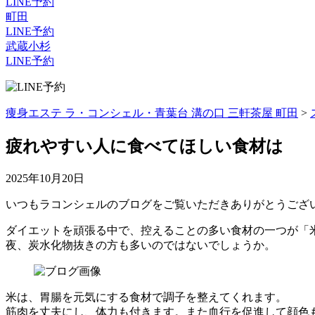
LINE予約
町田
LINE予約
武蔵小杉
LINE予約
痩身エステ ラ・コンシェル・青葉台 溝の口 三軒茶屋 町田
>
疲れやすい人に食べてほしい食材は
2025年10月20日
いつもラコンシェルのブログをご覧いただきありがとうござ
ダイエットを頑張る中で、控えることの多い食材の一つが「
夜、炭水化物抜きの方も多いのではないでしょうか。
米は、胃腸を元気にする食材で調子を整えてくれます。
筋肉を丈夫にし、体力も付きます。また血行を促進して顔色