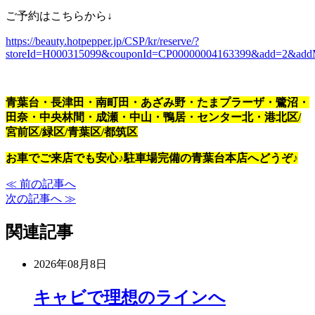
ご予約はこちらから↓
https://beauty.hotpepper.jp/CSP/kr/reserve/?
storeId=H000315099&couponId=CP00000004163399&add=2&add
青葉台・長津田・南町田・あざみ野・たまプラーザ・鷺沼・
田奈・中央林間・成瀬・中山・鴨居・センター北・港北区/
宮前区/緑区/青葉区/都筑区
お車でご来店でも安心♪駐車場完備の青葉台本店へどうぞ♪
≪ 前の記事へ
次の記事へ ≫
関連記事
2026年08月8日
キャビで理想のラインへ