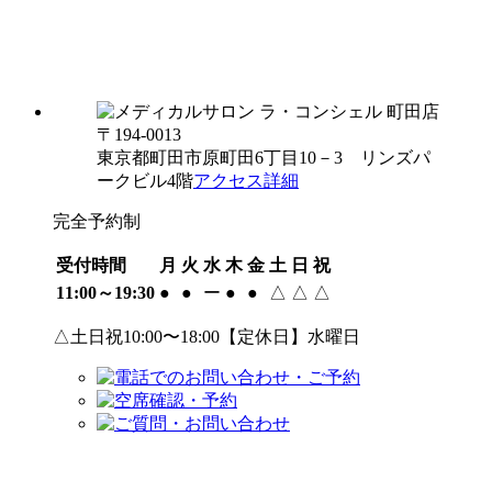
〒194-0013
東京都町田市原町田6丁目10－3 リンズパ
ークビル4階
アクセス詳細
完全予約制
受付時間
月
火
水
木
金
土
日
祝
11:00～19:30
●
●
ー
●
●
△
△
△
△土日祝10:00〜18:00【定休日】水曜日